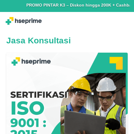
PROMO PINTAR K3 – Diskon hingga 200K + Cashback hing
Jasa Konsultasi