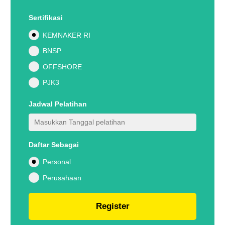
Sertifikasi
KEMNAKER RI
BNSP
OFFSHORE
PJK3
Jadwal Pelatihan
Daftar Sebagai
Personal
Perusahaan