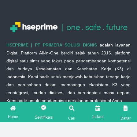
HSEPRIME | PT PRIMERA SOLUSI BISNIS
adalah layanan
Digital Platform All-in-One berdiri sejak tahun 2016. platform
digital satu pintu yang fokus pada pengembangan kompetensi
dan budaya Keselamatan dan Kesehatan Kerja (K3) di
Indonesia. Kami hadir untuk menjawab kebutuhan tenaga kerja
dan perusahaan dalam membangun ekosistem K3 yang
terintegrasi, mudah diakses, dan berorientasi masa depan.
Kami hadir untuk mendampingi perjalanan profesional Anda.
Home
Jadwal
Sertifikasi
PARTNER WITH US
Cari
Daftar