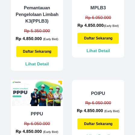
Pemantauan
MPLB3
Pengelolaan Limbah
Rp 6.050.000
K3(PPLB3)
Rp 4.850.000
(Early Bird)
Rp 5.350.000
Rp 4.850.000
Daftar Sekarang
(Early Bird)
Lihat Detail
Daftar Sekarang
Lihat Detail
POIPU
Rp 6.050.000
Rp 4.850.000
(Early Bird)
PPPU
Rp 6.050.000
Daftar Sekarang
Rp 4.850.000
(Early Bird)