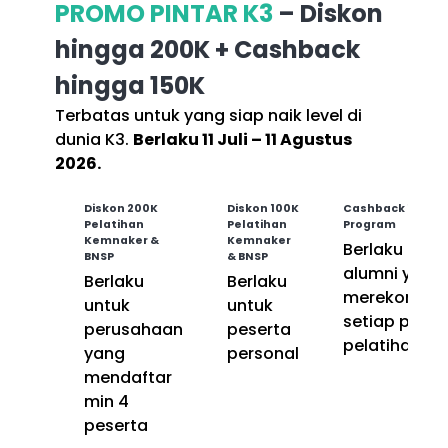
PROMO PINTAR K3
– Diskon
hingga 200K + Cashback
hingga 150K
Terbatas untuk yang siap naik level di
dunia K3.
Berlaku 11 Juli – 11 Agustus
2026.
Diskon 200K
Diskon 100K
Cashback 150K R
Pelatihan
Pelatihan
Program
Kemnaker &
Kemnaker
Berlaku untu
BNSP
& BNSP
alumni yang
Berlaku
Berlaku
merekomend
untuk
untuk
setiap peser
perusahaan
peserta
pelatihan
yang
personal
mendaftar
min 4
peserta