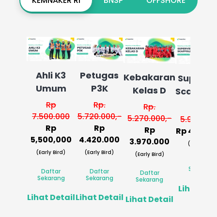
KEMNAKER RI
BNSP
OFFSHORE
Ahli K3
Petugas
Kebakaran
Supervi
Umum
P3K
Kelas D
Scaffold
Rp
Rp.
Rp.
Rp.
7.500.000
5.720.000,-
5.270.000,-
5.970.000
Rp
Rp
Rp
Rp 4.670.
5,500,000
4.420.000
3.970.000
(Early Bird)
(Early Bird)
(Early Bird)
(Early Bird)
Daftar
Sekarang
Daftar
Daftar
Daftar
Sekarang
Sekarang
Sekarang
Lihat Det
Lihat Detail
Lihat Detail
Lihat Detail