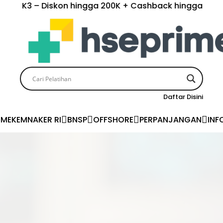
Diskon hingga 200K + Cashback hingga 150K. Terbatas unt
Daftar Disini
ME
KEMNAKER RI
BNSP
OFFSHORE
PERPANJANGAN
INF