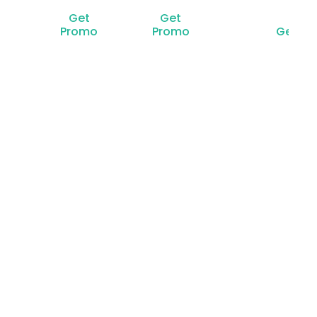
Get
Get
Promo
Promo
Get P