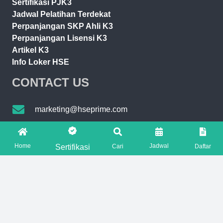
Sertifikasi PJK3
Jadwal Pelatihan Terdekat
Perpanjangan SKP Ahli K3
Perpanjangan Lisensi K3
Artikel K3
Info Loker HSE
CONTACT US
marketing@hseprime.com
AJENG +62 821-7776-2221
Home
Jadwal
Sertifikasi
Cari
Daftar
SASKIA +62 821-7776-5551
FOLLOW US ON