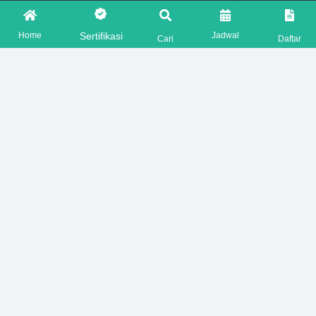
FOLLOW US ON
Home
Jadwal
Sertifikasi
Cari
Daftar
Copyright © 2026 HSEPRIME. All rights reserved