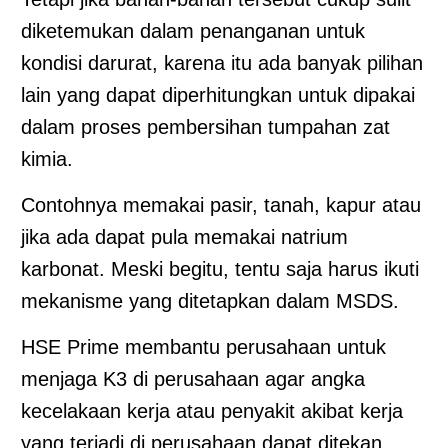
diketemukan dalam penanganan untuk
kondisi darurat, karena itu ada banyak pilihan
lain yang dapat diperhitungkan untuk dipakai
dalam proses pembersihan tumpahan zat
kimia.
Contohnya memakai pasir, tanah, kapur atau
jika ada dapat pula memakai natrium
karbonat. Meski begitu, tentu saja harus ikuti
mekanisme yang ditetapkan dalam MSDS.
HSE Prime membantu perusahaan untuk
menjaga K3 di perusahaan agar angka
kecelakaan kerja atau penyakit akibat kerja
yang terjadi di perusahaan dapat ditekan