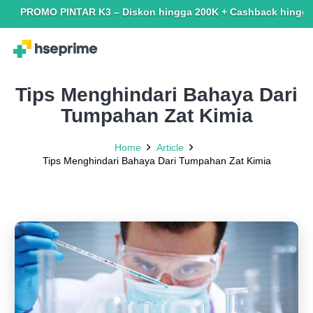
ROMO PINTAR K3 – Diskon hingga 200K + Cashback hingga 150K. Ter
Tips Menghindari Bahaya Dari
Tumpahan Zat Kimia
Home
Article
Tips Menghindari Bahaya Dari Tumpahan Zat Kimia