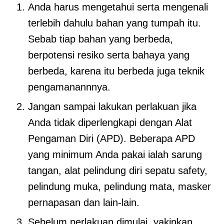
Anda harus mengetahui serta mengenali
terlebih dahulu bahan yang tumpah itu.
Sebab tiap bahan yang berbeda,
berpotensi resiko serta bahaya yang
berbeda, karena itu berbeda juga teknik
pengamanannnya.
Jangan sampai lakukan perlakuan jika
Anda tidak diperlengkapi dengan Alat
Pengaman Diri (APD). Beberapa APD
yang minimum Anda pakai ialah sarung
tangan, alat pelindung diri sepatu safety,
pelindung muka, pelindung mata, masker
pernapasan dan lain-lain.
Sebelum perlakuan dimulai, yakinkan