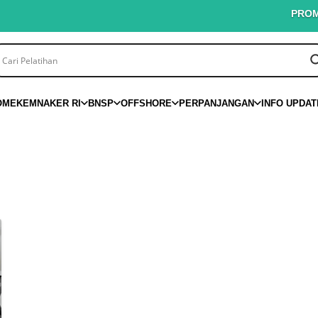
PROMO PI
OME
KEMNAKER RI
BNSP
OFFSHORE
PERPANJANGAN
INFO UPDAT