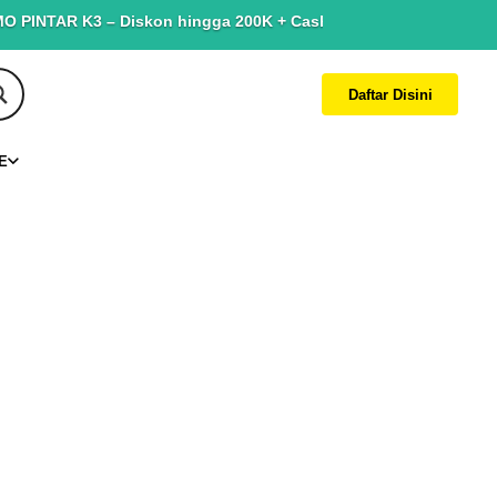
NTAR K3 – Diskon hingga 200K + Cashback hingga 150K. Terbatas u
Daftar Disini
E