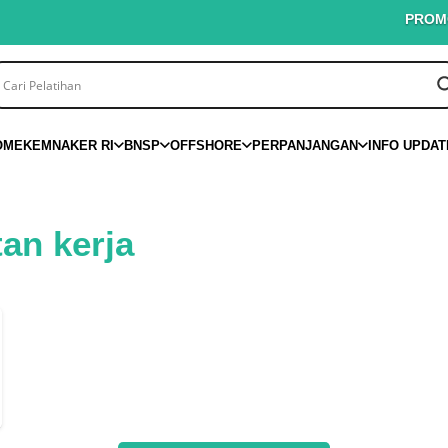
PROMO PI
OME
KEMNAKER RI
BNSP
OFFSHORE
PERPANJANGAN
INFO UPDAT
an kerja