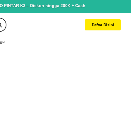
NTAR K3 – Diskon hingga 200K + Cashback hingga 150K. Terbatas 
Daftar Disini
E