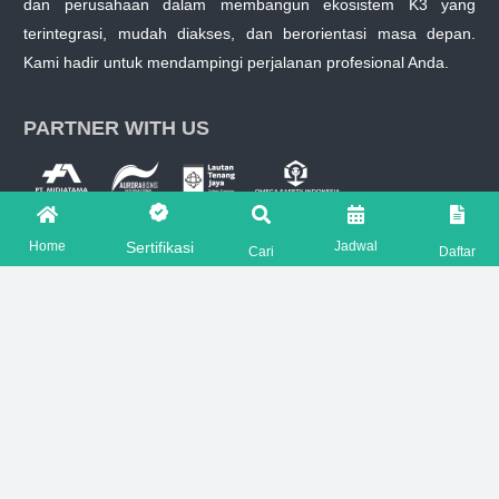
dan perusahaan dalam membangun ekosistem K3 yang
terintegrasi, mudah diakses, dan berorientasi masa depan.
Kami hadir untuk mendampingi perjalanan profesional Anda.
PARTNER WITH US
Home
Jadwal
Sertifikasi
Cari
Daftar
OUR MENU
Tentang Kami
Sertifikasi Kemnaker RI
Sertifikasi BNSP
Sertifikasi Offshore
Sertifikasi PJK3
Jadwal Pelatihan Terdekat