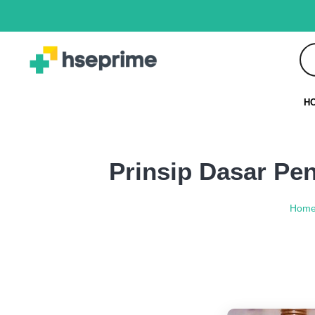
H
Prinsip Dasar Pe
Hom