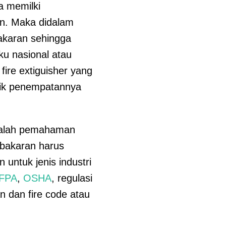
a memilki
an. Maka didalam
akaran sehingga
ku nasional atau
 fire extiguisher yang
itik penempatannya
adalah pemahaman
ebakaran harus
untuk jenis industri
FPA
,
OSHA
, regulasi
 dan fire code atau