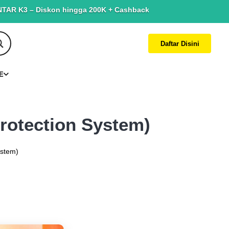
on hingga 200K + Cashback hingga 150K. Terbatas untuk yang siap
Daftar Disini
E
rotection System)
ystem)