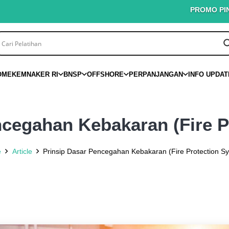
PROMO PINTAR K3 – Disk
OME
KEMNAKER RI
BNSP
OFFSHORE
PERPANJANGAN
INFO UPDAT
ncegahan Kebakaran (Fire P
e
Article
Prinsip Dasar Pencegahan Kebakaran (Fire Protection S