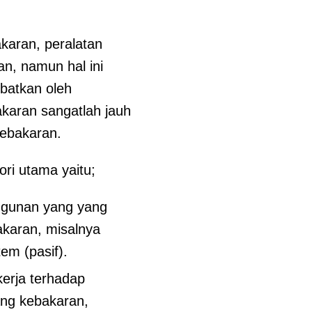
karan, peralatan
n, namun hal ini
ibatkan oleh
karan sangatlah jauh
kebakaran.
ri utama yaitu;
angunan yang yang
karan, misalnya
tem (pasif).
erja terhadap
ang kebakaran,