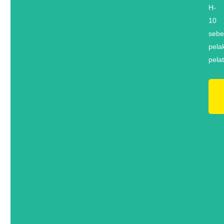
H-
10
sebe
pela
pelat