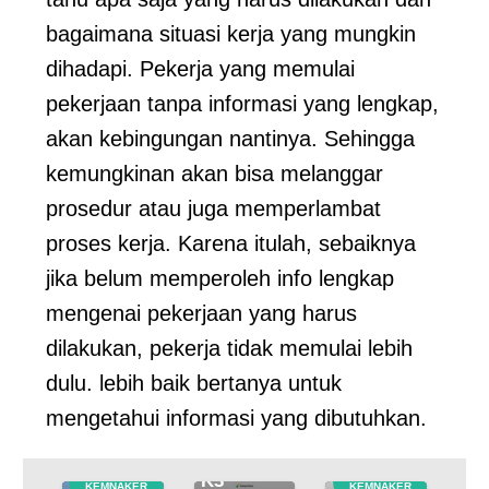
bagaimana situasi kerja yang mungkin
dihadapi. Pekerja yang memulai
pekerjaan tanpa informasi yang lengkap,
akan kebingungan nantinya. Sehingga
kemungkinan akan bisa melanggar
prosedur atau juga memperlambat
proses kerja. Karena itulah, sebaiknya
jika belum memperoleh info lengkap
mengenai pekerjaan yang harus
dilakukan, pekerja tidak memulai lebih
TRAINING
SERTIFIKASI
KEMNAKER
dulu. lebih baik bertanya untuk
RI
mengetahui informasi yang dibutuhkan.
Pelatihan
Petugas
TRAINING
TRAINING
SERTIFIKASI
SERTIFIKASI
S
K3
KEMNAKER
KEMNAKER
K