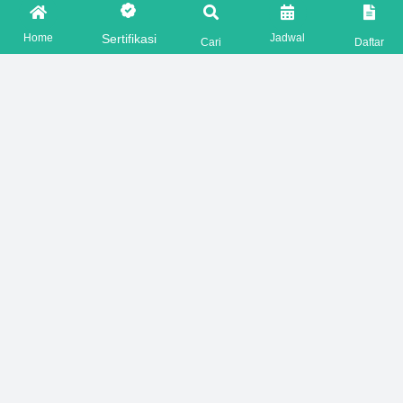
marketing@hseprime.com
Home
Jadwal
Sertifikasi
Cari
Daftar
AJENG +62 821-7776-2221
SASKIA +62 821-7776-5551
FOLLOW US ON