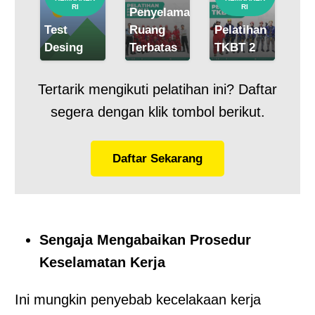
RI
RI
Penyelamat
Test
Ruang
Pelatihan
Pe
Desing
Terbatas
TKBT 2
TK
Tertarik mengikuti pelatihan ini? Daftar
segera dengan klik tombol berikut.
Daftar Sekarang
Sengaja Mengabaikan Prosedur
Keselamatan Kerja
Ini mungkin penyebab kecelakaan kerja