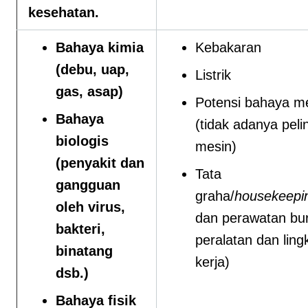
kesehatan.
Bahaya kimia
Kebakaran
(debu, uap,
Listrik
gas, asap)
Potensi bahaya m
Bahaya
(tidak adanya pel
biologis
mesin)
(penyakit dan
Tata
gangguan
graha/
housekeepi
oleh virus,
dan perawatan bu
bakteri,
peralatan dan lin
binatang
kerja)
dsb.)
Bahaya fisik