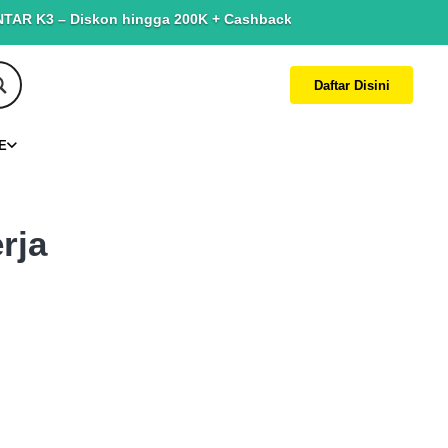
Diskon hingga 200K + Cashback hingga 150K. Terbatas untuk yang 
Daftar Disini
E
rja