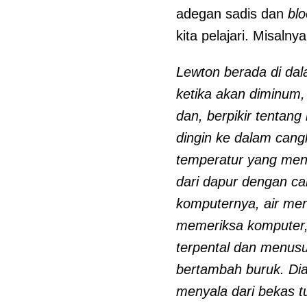
adegan sadis dan
bl
kita pelajari. Misaln
Lewton berada di da
ketika akan diminum,
dan, berpikir tentan
dingin ke dalam cang
temperatur yang mend
dari dapur dengan ca
komputernya, air me
memeriksa komputer,
terpental dan menus
bertambah buruk. Dia 
menyala dari bekas t