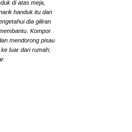
duk di atas meja,
narik handuk itu dan
getahui dia giliran
k membantu. Kompor
 dan mendorong pisau
ke luar dari rumah;
r.