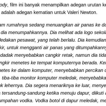
oody
, film ini banyak menampilkan adegan urutan k
ya adalah adegan kematian untuk Valeri Newton.
lam rumahnya sedang menuangkan air panas ke d
 dia menumpahkannya. Dia melihat ada logo sekola
g ledakan pesawat, yang telah berlalu. Dia kemud
kir, untuk mengganti air panas yang ditumpahkan
adak menyebabkan cangkir retak, namun dia tidak
ngkir menetes ke tempat komputernya berada. Ketik
netes ke dalam komputer, menyebabkan percikan d
 tiba-tiba monitor komputer meledak, menyebabka
uk lehernya. Dia segera menariknya ke luar, men
tersandung-sandung ketika menuju dapur, diikuti a
umpahan vodka. Vodka botol di dapur meledak, me