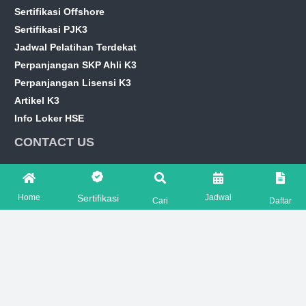
Sertifikasi Offshore
Sertifikasi PJK3
Jadwal Pelatihan Terdekat
Perpanjangan SKP Ahli K3
Perpanjangan Lisensi K3
Artikel K3
Info Loker HSE
CONTACT US
marketing@hseprime.com
Home
Jadwal
Sertifikasi
Cari
Daftar
AJENG +62 821-7776-2221
SASKIA +62 821-7776-5551
FOLLOW US ON