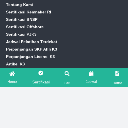
Tentang Kami
Sertifikasi Kemnaker RI
Sertifikasi BNSP
Sertifikasi Offshore
Sertifikasi PJK3
Jadwal Pelatihan Terdekat
Perpanjangan SKP Ahli K3
Perpanjangan Lisensi K3
Artikel K3
Info Loker HSE
CONTACT US
Home
Jadwal
Sertifikasi
Cari
Daftar
marketing@hseprime.com
AJENG +62 821-7776-2221
SASKIA +62 821-7776-5551