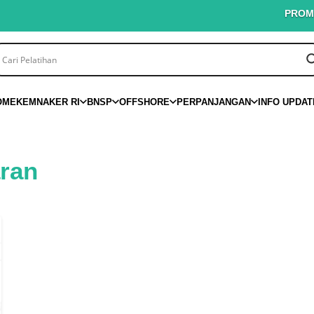
PROMO PIN
OME
KEMNAKER RI
BNSP
OFFSHORE
PERPANJANGAN
INFO UPDAT
aran