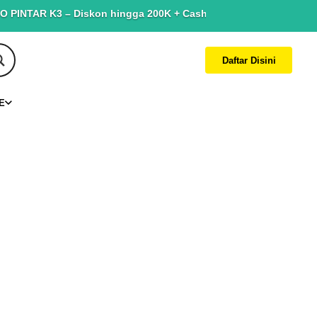
TAR K3 – Diskon hingga 200K + Cashback hingga 150K. Terbatas u
Daftar Disini
E