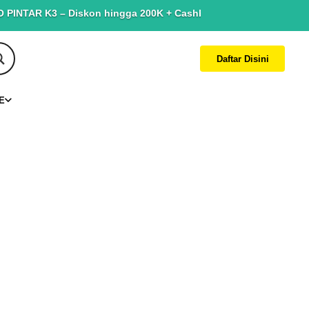
AR K3 – Diskon hingga 200K + Cashback hingga 150K. Terbatas un
Daftar Disini
E