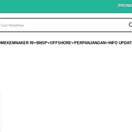
PROMO PINT
OME
KEMNAKER RI
BNSP
OFFSHORE
PERPANJANGAN
INFO UPDAT