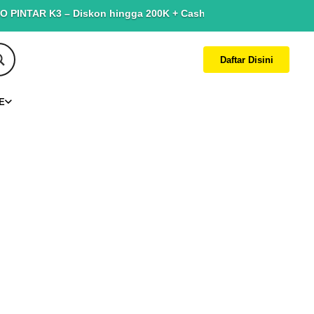
TAR K3 – Diskon hingga 200K + Cashback hingga 150K. Terbatas u
Daftar Disini
E