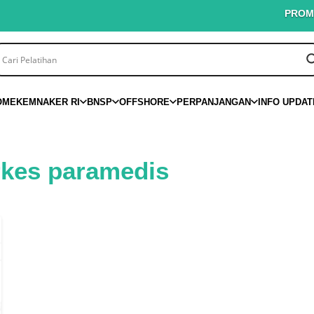
PROMO PIN
OME
KEMNAKER RI
BNSP
OFFSHORE
PERPANJANGAN
INFO UPDAT
erkes paramedis