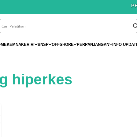
PROMO
OME
KEMNAKER RI
BNSP
OFFSHORE
PERPANJANGAN
INFO UPDAT
ng hiperkes