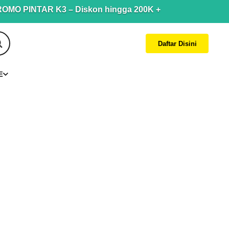
 PINTAR K3 – Diskon hingga 200K + Cashback hingga 150K. 
Daftar Disini
E