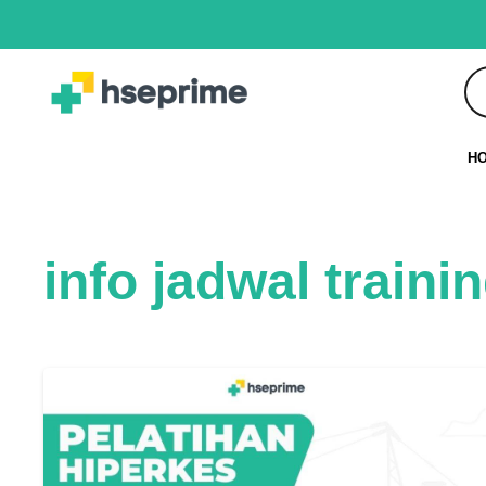
H
info jadwal traini