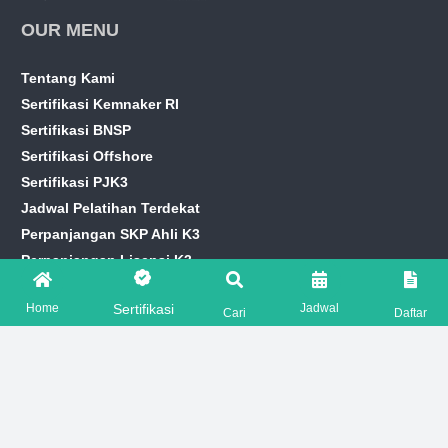
OUR MENU
Tentang Kami
Sertifikasi Kemnaker RI
Sertifikasi BNSP
Sertifikasi Offshore
Sertifikasi PJK3
Jadwal Pelatihan Terdekat
Perpanjangan SKP Ahli K3
Perpanjangan Lisensi K3
Artikel K3
Home
Jadwal
Sertifikasi
Info Loker HSE
Cari
Daftar
CONTACT US
marketing@hseprime.com
AJENG +62 821-7776-2221