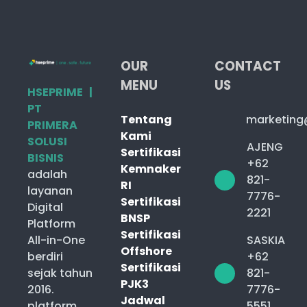
OUR
CONTACT
MENU
US
HSEPRIME |
PT
Tentang
marketing
PRIMERA
Kami
SOLUSI
AJENG
Sertifikasi
BISNIS
+62
Kemnaker
adalah
821-
RI
layanan
7776-
Sertifikasi
Digital
2221
BNSP
Platform
Sertifikasi
All-in-One
SASKIA
Offshore
berdiri
+62
Sertifikasi
sejak tahun
821-
PJK3
2016.
7776-
Jadwal
platform
5551