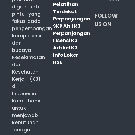
Pelatihan
digital satu
Terdekat
pintu yang
FOLLOW
Perpanjangan
fokus pada
US ON
SKP Ahli K3
pengembangan
Perpanjangan
kompetensi
Lisensi K3
dan
Artikel K3
budaya
Info Loker
Keselamatan
HSE
dan
Kesehatan
Kerja (K3)
di
Indonesia.
Kami hadir
untuk
menjawab
kebutuhan
tenaga