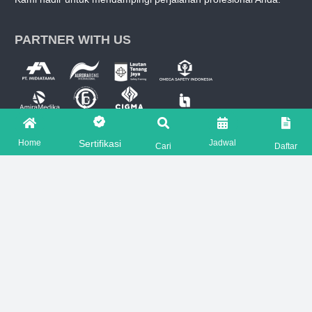
PARTNER WITH US
OUR MENU
Home
Jadwal
Sertifikasi
Cari
Daftar
Tentang Kami
Sertifikasi Kemnaker RI
Sertifikasi BNSP
Sertifikasi Offshore
Sertifikasi PJK3
Jadwal Pelatihan Terdekat
Perpanjangan SKP Ahli K3
Perpanjangan Lisensi K3
Artikel K3