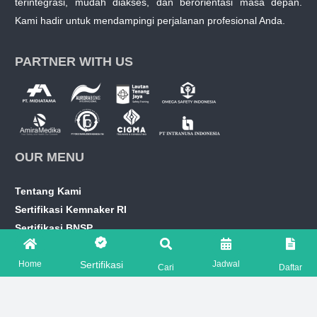
terintegrasi, mudah diakses, dan berorientasi masa depan.
Kami hadir untuk mendampingi perjalanan profesional Anda.
PARTNER WITH US
OUR MENU
Tentang Kami
Sertifikasi Kemnaker RI
Sertifikasi BNSP
Sertifikasi Offshore
Home
Jadwal
Sertifikasi
Sertifikasi PJK3
Cari
Daftar
Jadwal Pelatihan Terdekat
Perpanjangan SKP Ahli K3