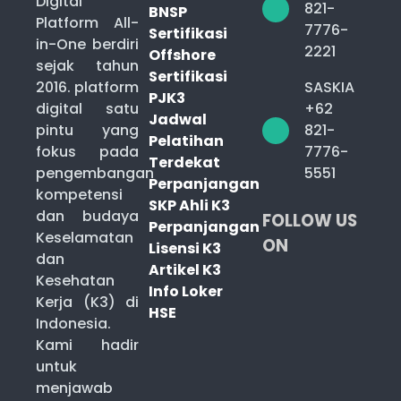
Digital
821-
BNSP
Platform All-
7776-
Sertifikasi
in-One berdiri
2221
Offshore
sejak tahun
Sertifikasi
2016. platform
SASKIA
PJK3
digital satu
+62
Jadwal
pintu yang
821-
Pelatihan
fokus pada
7776-
Terdekat
pengembangan
5551
Perpanjangan
kompetensi
SKP Ahli K3
dan budaya
FOLLOW US
Perpanjangan
Keselamatan
ON
Lisensi K3
dan
Artikel K3
Kesehatan
Info Loker
Kerja (K3) di
HSE
Indonesia.
Kami hadir
untuk
menjawab