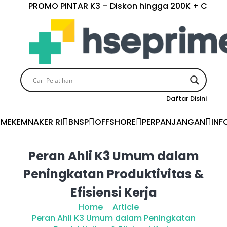
PROMO PINTAR K3 – Diskon hingga 200K + Cashback hing
Daftar Disini
ME
KEMNAKER RI
BNSP
OFFSHORE
PERPANJANGAN
INF
Peran Ahli K3 Umum dalam
Peningkatan Produktivitas &
Efisiensi Kerja
Home
Article
Peran Ahli K3 Umum dalam Peningkatan