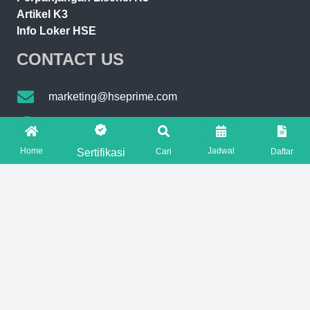
Artikel K3
Info Loker HSE
CONTACT US
marketing@hseprime.com
AJENG +62 821-7776-2221
Home
Jadwal
Sertifikasi
Cari
Daftar
SASKIA +62 821-7776-5551
FOLLOW US ON