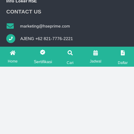
Info Loker HSE
CONTACT US
marketing@hseprime.com
AJENG +62 821-7776-2221
SASKIA +62 821-7776-5551
Home
Jadwal
Sertifikasi
Cari
Daftar
FOLLOW US ON