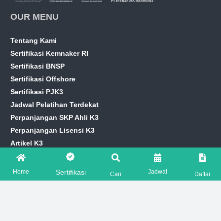
OUR MENU
Tentang Kami
Sertifikasi Kemnaker RI
Sertifikasi BNSP
Sertifikasi Offshore
Sertifikasi PJK3
Jadwal Pelatihan Terdekat
Perpanjangan SKP Ahli K3
Perpanjangan Lisensi K3
Artikel K3
Info Loker HSE
Home
Jadwal
Sertifikasi
CONTACT US
Cari
Daftar
marketing@hseprime.com
AJENG +62 821-7776-2221