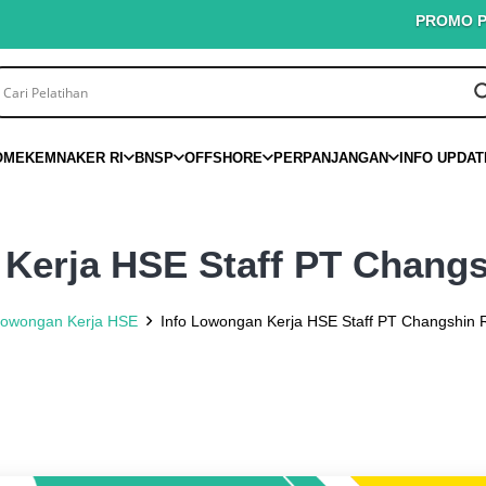
PROMO PINTAR K3
OME
KEMNAKER RI
BNSP
OFFSHORE
PERPANJANGAN
INFO UPDAT
Kerja HSE Staff PT Chang
owongan Kerja HSE
Info Lowongan Kerja HSE Staff PT Changshin 