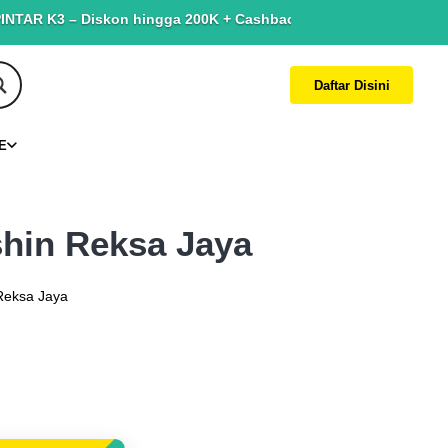
 – Diskon hingga 200K + Cashback hingga 150K. Terbatas untuk ya
Daftar Disini
E
shin Reksa Jaya
Reksa Jaya