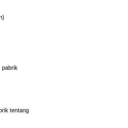
n)
 pabrik
rik tentang