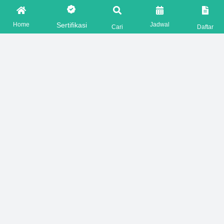
FOLLOW US ON
Home
Jadwal
Sertifikasi
Cari
Daftar
Copyright © 2026 HSEPRIME. All rights reserved