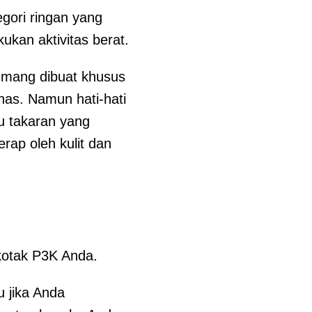
egori ringan yang
ukan aktivitas berat.
emang dibuat khusus
nas. Namun hati-hati
u takaran yang
rap oleh kulit dan
kotak P3K Anda.
u jika Anda