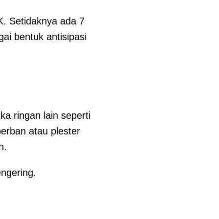
. Setidaknya ada 7
i bentuk antisipasi
a ringan lain seperti
perban atau plester
h.
engering.