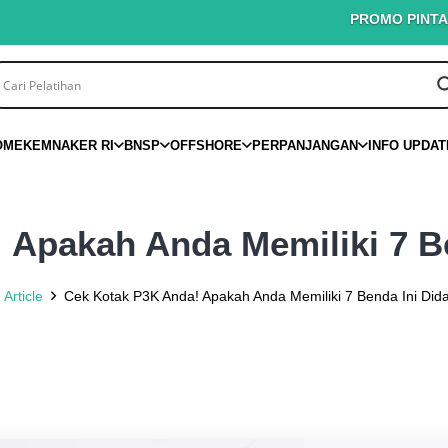
PROMO PINTAR K3 – Di
OME
KEMNAKER RI
BNSP
OFFSHORE
PERPANJANGAN
INFO UPDAT
 Apakah Anda Memiliki 7 B
Article
Cek Kotak P3K Anda! Apakah Anda Memiliki 7 Benda Ini Di