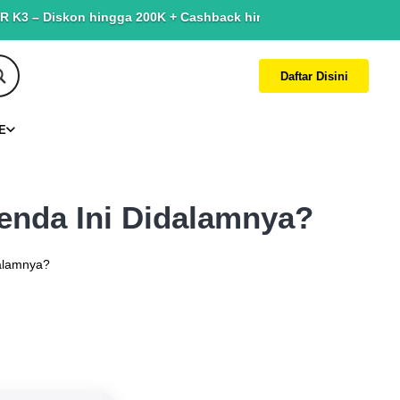
skon hingga 200K + Cashback hingga 150K. Terbatas untuk yang s
Daftar Disini
E
enda Ini Didalamnya?
dalamnya?