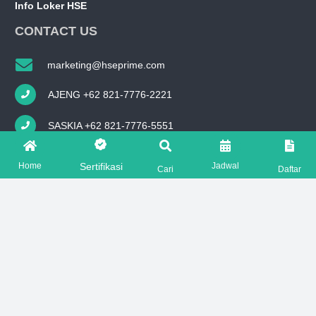
Info Loker HSE
CONTACT US
marketing@hseprime.com
AJENG +62 821-7776-2221
SASKIA +62 821-7776-5551
FOLLOW US ON
Home
Jadwal
Sertifikasi
Cari
Daftar