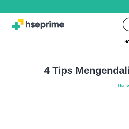
H
4 Tips Mengendal
Hom