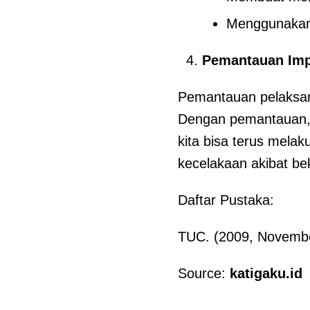
Menggunakan 
Pemantauan Imp
Pemantauan pelaksana
Dengan pemantauan, k
kita bisa terus mel
kecelakaan akibat bek
Daftar Pustaka:
TUC. (2009, November
Source:
katigaku.id