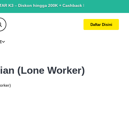
– Diskon hingga 200K + Cashback hingga 150K. Terbatas untuk yan
Daftar Disini
E
ian (Lone Worker)
orker)