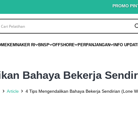
PROMO PINTAR K3 
OME
KEMNAKER RI
BNSP
OFFSHORE
PERPANJANGAN
INFO UPDAT
ikan Bahaya Bekerja Sendir
e
Article
4 Tips Mengendalikan Bahaya Bekerja Sendirian (Lone W